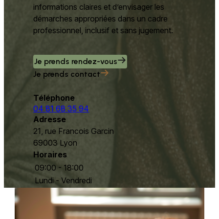
informations claires et d’envisager les
démarches appropriées dans un cadre
professionnel, inclusif et sans jugement.
Je prends rendez-vous
Je prends contact
Téléphone
04 81 68 35 94
Adresse
21, rue Francois Garcin
69003 Lyon
Horaires
09:00 - 18:00
Lundi - Vendredi