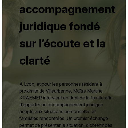
accompagnement
juridique fondé
sur
l’écoute et la
clarté
À Lyon, et pour les personnes résidant à
proximité de Villeurbanne, Maître Martine
KRAEMER intervient en droit de la famille afin
d’apporter un accompagnement juridique
adapté aux situations personnelles et
familiales rencontrées. Un premier échange
permet de présenter la situation, d’obtenir des