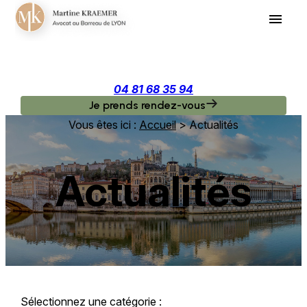
Panneau de gestion des cookies
menu
04 81 68 35 94
Je prends rendez-vous
Vous êtes ici :
Accueil
> Actualités
Actualités
Sélectionnez une catégorie :