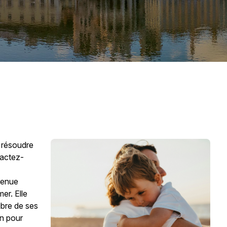
 résoudre
tactez-
venue
er. Elle
libre de ses
on pour