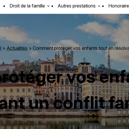
Droit de la famille
Autres prestations
Honoraire
l
>
Actualités
> Comment protéger vos enfants tout en résolvant
otéger vos enfa
ant un conflit fam