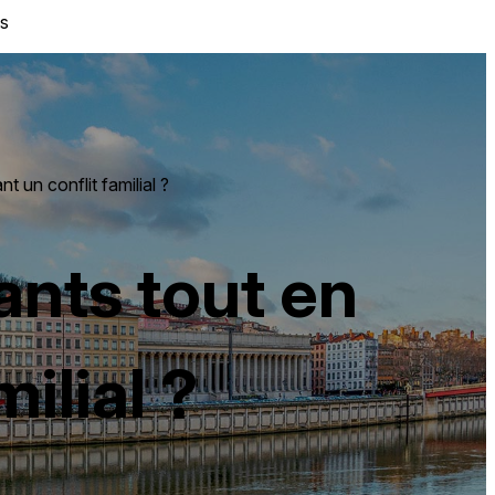
s
 un conflit familial ?
nts tout en
ilial ?