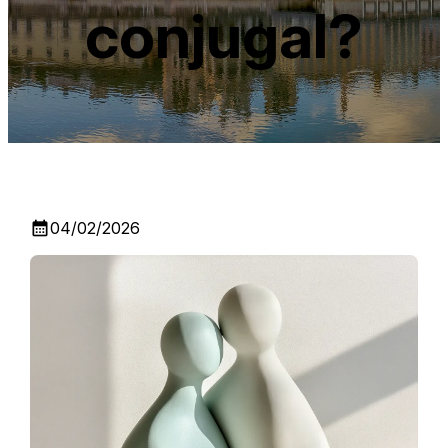
conjugal?
calendar_month
04/02/2026