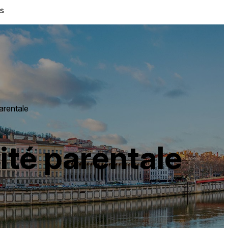
s
parentale
rité parentale